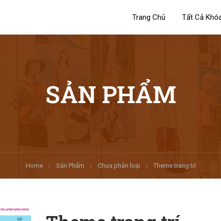
Trang Chủ
Tất Cả Khó
SẢN PHẨM
Home
Sản Phẩm
Chưa phân loại
Theme trang trí