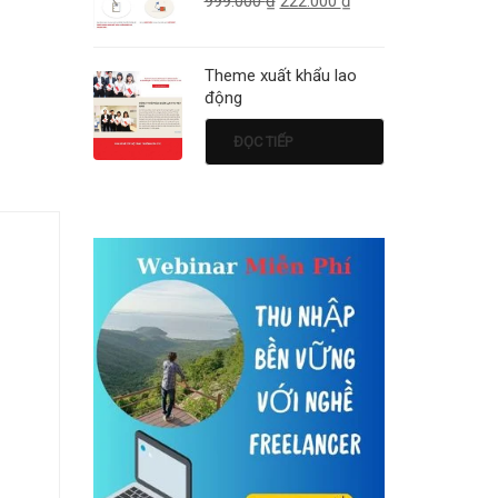
999.000
₫
222.000
₫
Theme xuất khẩu lao
động
ĐỌC TIẾP