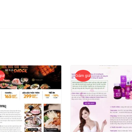
iá!
Giảm giá!