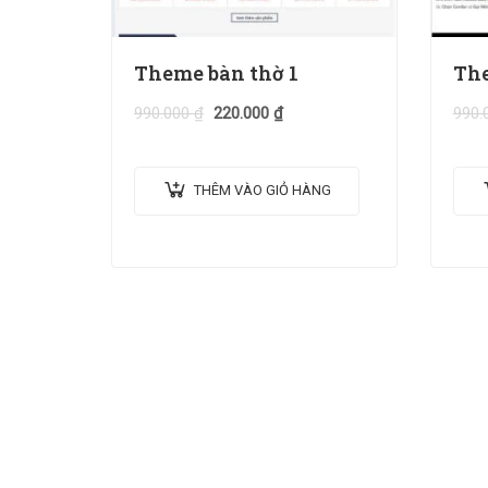
Theme bàn thờ 1
The
990.000
₫
220.000
₫
990.
THÊM VÀO GIỎ HÀNG