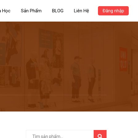
a Học
Sản Phẩm
BLOG
Liên Hệ
Đăng nhập
TÌM