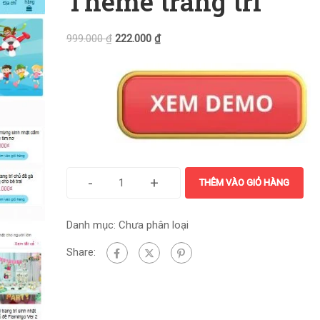
Theme trang trí
999.000
₫
222.000
₫
-
+
THÊM VÀO GIỎ HÀNG
Danh mục:
Chưa phân loại
Share: