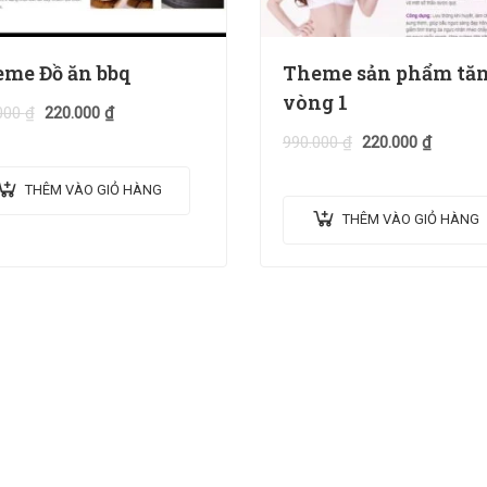
me Đồ ăn bbq
Theme sản phẩm tă
vòng 1
000
₫
220.000
₫
990.000
₫
220.000
₫
THÊM VÀO GIỎ HÀNG
THÊM VÀO GIỎ HÀNG