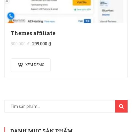
Themes affiliate
800.000
₫
299.000
₫
XEM DEMO
TÌM
KIẾM
DANH MỤC SẢN PHẨM