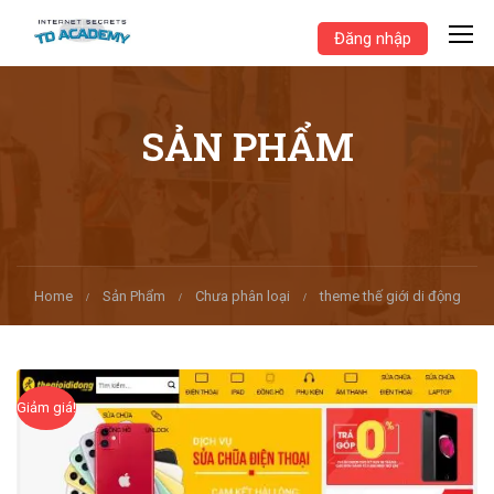
Đăng nhập
SẢN PHẨM
Home
Sản Phẩm
Chưa phân loại
theme thế giới di động
Giảm giá!