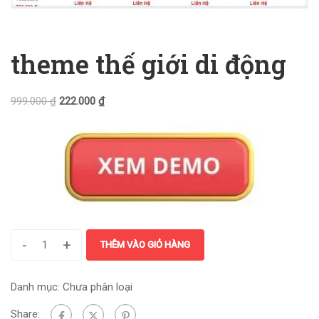
theme thế giới di động
999.000
₫
222.000
₫
-
+
THÊM VÀO GIỎ HÀNG
Danh mục:
Chưa phân loại
Share: