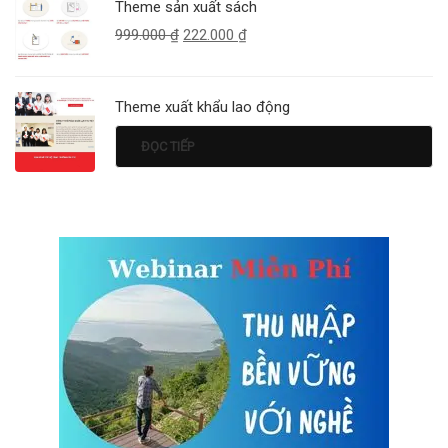
Theme sản xuất sách
999.000
₫
222.000
₫
Theme xuất khẩu lao động
ĐỌC TIẾP