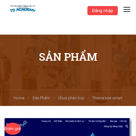
Đăng nhập
SẢN PHẨM
Home
Sản Phẩm
Chưa phân loại
Theme text smart
Giảm giá!