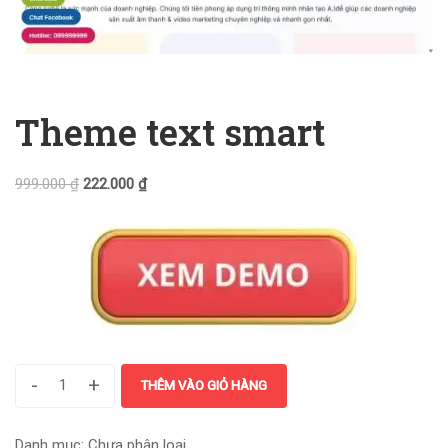
Theme text smart
999.000
₫
222.000
₫
-
+
THÊM VÀO GIỎ HÀNG
Danh mục:
Chưa phân loại