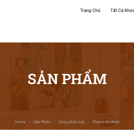
Trang Chủ
Tất Cả Khó
SẢN PHẨM
Home
Sản Phẩm
Chưa phân loại
Theme tài chính