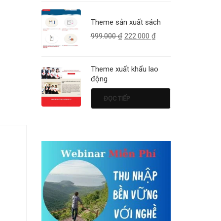
Theme sản xuất sách
999.000
₫
222.000
₫
Theme xuất khẩu lao
động
ĐỌC TIẾP