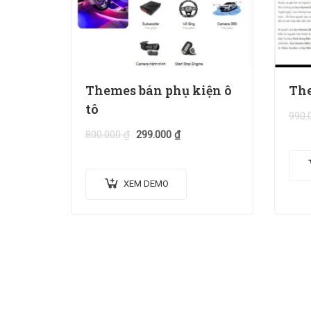
Themes bán phụ kiện ô
The
tô
990.
800.000
₫
299.000
₫
XEM DEMO