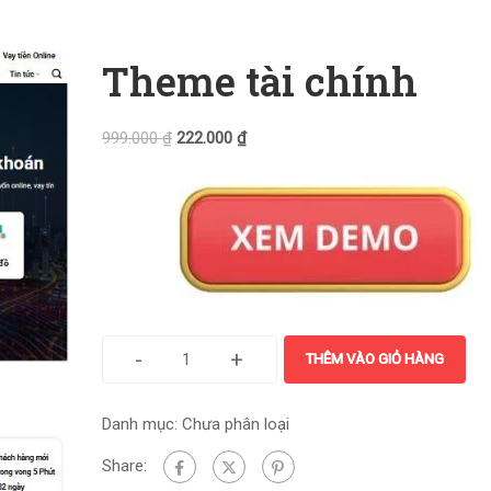
Theme tài chính
999.000
₫
222.000
₫
-
+
THÊM VÀO GIỎ HÀNG
Danh mục:
Chưa phân loại
Share: