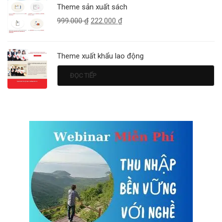
Theme sản xuất sách
999.000
₫
222.000
₫
Theme xuất khẩu lao động
ĐỌC TIẾP