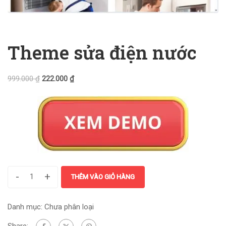
Theme sửa điện nước
999.000
₫
222.000
₫
-
+
THÊM VÀO GIỎ HÀNG
Danh mục:
Chưa phân loại
Share: