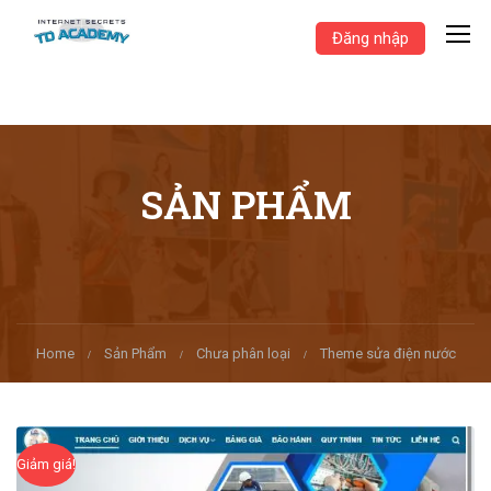
Đăng nhập
SẢN PHẨM
Home
Sản Phẩm
Chưa phân loại
Theme sửa điện nước
Giảm giá!