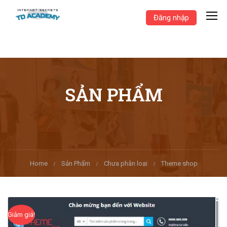
Đăng nhập
SẢN PHẨM
Home
Sản Phẩm
Chưa phân loại
Theme shop
Giảm giá!