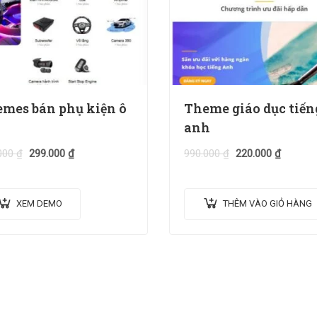
mes bán phụ kiện ô
Theme giáo dục tiến
anh
000
₫
299.000
₫
990.000
₫
220.000
₫
XEM DEMO
THÊM VÀO GIỎ HÀNG