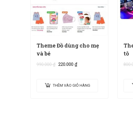
Theme Đồ dùng cho mẹ
The
và bé
tô
990.000
₫
220.000
₫
800.
THÊM VÀO GIỎ HÀNG