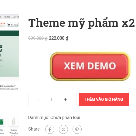
Theme mỹ phẩm x2
999.000
₫
222.000
₫
-
+
THÊM VÀO GIỎ HÀNG
Danh mục:
Chưa phân loại
Share: