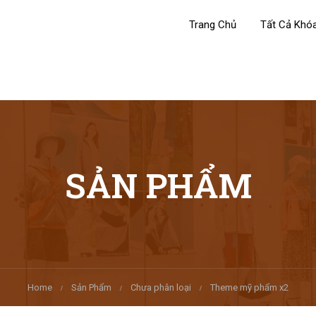
Trang Chủ
Tất Cả Khó
SẢN PHẨM
Home
Sản Phẩm
Chưa phân loại
Theme mỹ phẩm x2