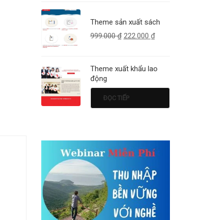
Theme sản xuất sách
999.000
₫
222.000
₫
Theme xuất khẩu lao
động
ĐỌC TIẾP