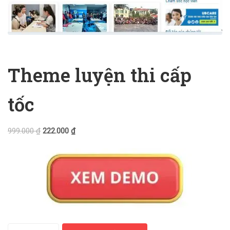
Theme luyện thi cấp
tốc
999.000
₫
222.000
₫