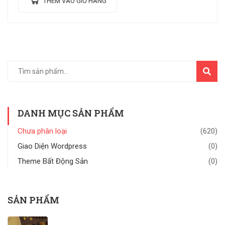
THÊM VÀO GIỎ HÀNG
TÌM
KIẾM
DANH MỤC SẢN PHẨM
Chưa phân loại
(620)
Giao Diện Wordpress
(0)
Theme Bất Động Sản
(0)
SẢN PHẨM