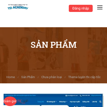
Đăng nhập
SẢN PHẨM
Home
Sản Phẩm
Chưa phân loại
Theme luyện thi cấp tốc
Giảm giá!