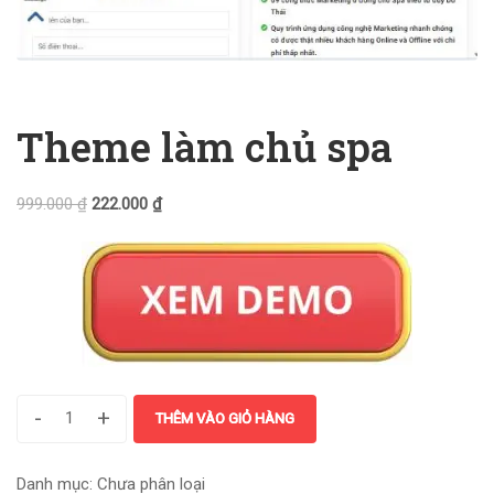
Theme làm chủ spa
999.000
₫
222.000
₫
-
+
THÊM VÀO GIỎ HÀNG
Danh mục:
Chưa phân loại