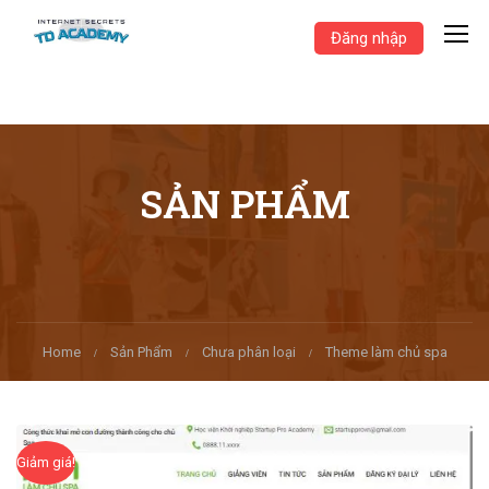
Đăng nhập
SẢN PHẨM
Home
Sản Phẩm
Chưa phân loại
Theme làm chủ spa
Giảm giá!