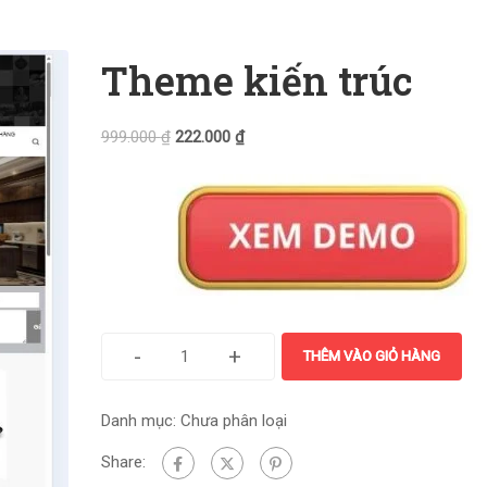
Theme kiến trúc
999.000
₫
222.000
₫
-
+
THÊM VÀO GIỎ HÀNG
Danh mục:
Chưa phân loại
Share: