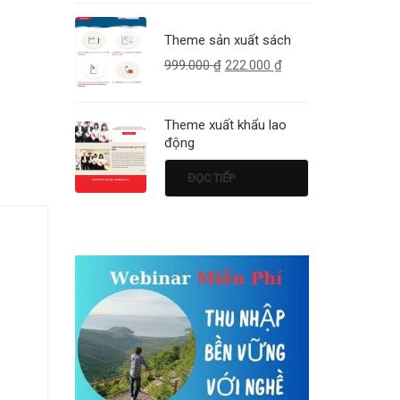
Theme sản xuất sách
999.000
₫
222.000
₫
Theme xuất khẩu lao
động
ĐỌC TIẾP