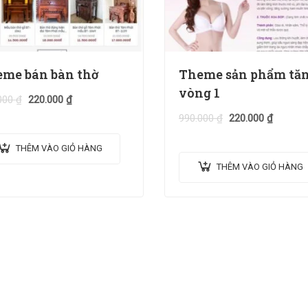
me bán bàn thờ
Theme sản phẩm tă
vòng 1
000
₫
220.000
₫
990.000
₫
220.000
₫
THÊM VÀO GIỎ HÀNG
THÊM VÀO GIỎ HÀNG