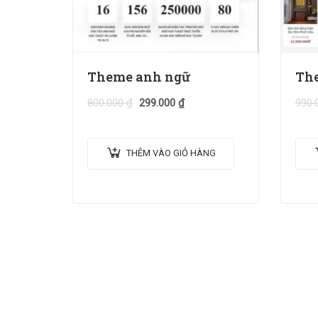
Theme anh ngữ
The
800.000
₫
299.000
₫
990.
THÊM VÀO GIỎ HÀNG