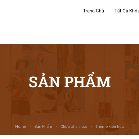
Trang Chủ
Tất Cả Khó
SẢN PHẨM
Home
Sản Phẩm
Chưa phân loại
Theme kiến trúc