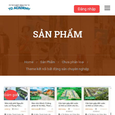
Đăng nhập
SẢN PHẨM
Home
Sản Phẩm
Chưa phân loại
Theme kết nối bất động sản chuyên nghiệp
Giảm giá!