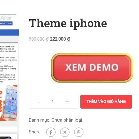
Theme iphone
999.000
₫
222.000
₫
-
+
THÊM VÀO GIỎ HÀNG
Danh mục:
Chưa phân loại
Share: