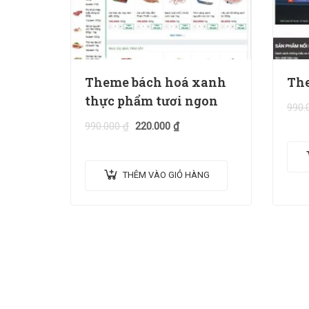
Theme bách hoá xanh
The
thực phẩm tươi ngon
990.
990.000
₫
220.000
₫
THÊM VÀO GIỎ HÀNG