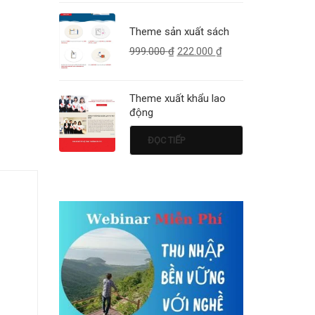
Theme sản xuất sách
999.000
₫
222.000
₫
Theme xuất khẩu lao
động
ĐỌC TIẾP