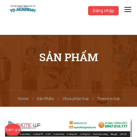
Đăng nhập
SẢN PHẨM
Home
Sản Phẩm
Chưa phân loại
Theme in bạt
Giảm giá!