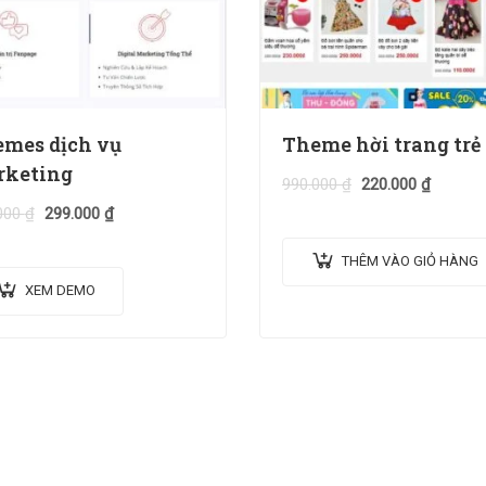
mes dịch vụ
Theme hời trang trẻ
rketing
990.000
₫
220.000
₫
000
₫
299.000
₫
THÊM VÀO GIỎ HÀNG
XEM DEMO