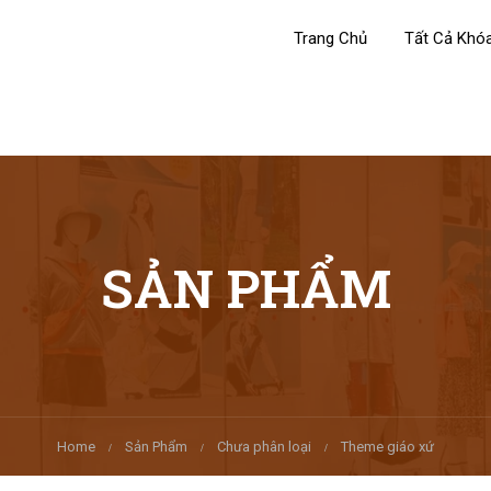
Trang Chủ
Tất Cả Khó
SẢN PHẨM
Home
Sản Phẩm
Chưa phân loại
Theme giáo xứ