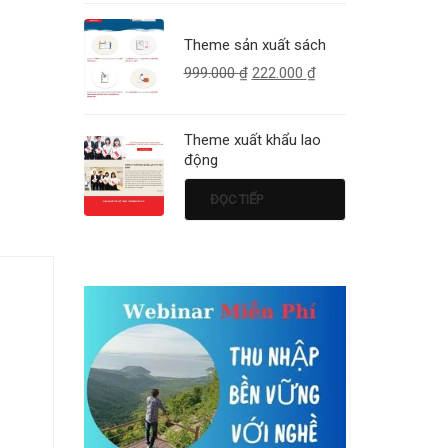
Theme sản xuất sách
999.000
₫
222.000
₫
Theme xuất khẩu lao
động
ĐỌC TIẾP