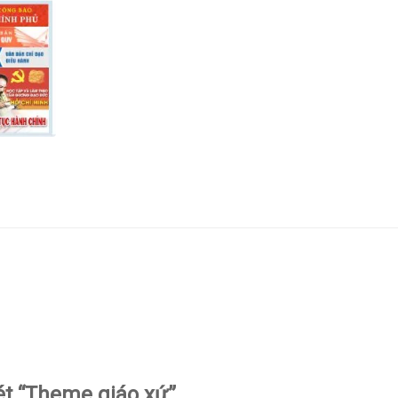
ét “Theme giáo xứ”