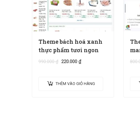
Theme bách hoá xanh
The
thực phẩm tươi ngon
ma
990.000
₫
220.000
₫
800.
THÊM VÀO GIỎ HÀNG