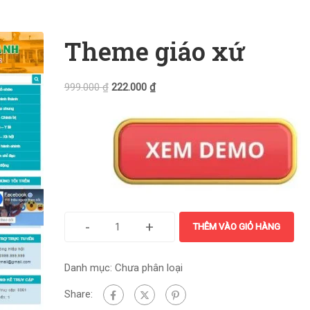
Theme giáo xứ
999.000
₫
222.000
₫
-
+
THÊM VÀO GIỎ HÀNG
Danh mục:
Chưa phân loại
Share: