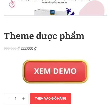
Theme dược phẩm
999.000
₫
222.000
₫
-
+
THÊM VÀO GIỎ HÀNG