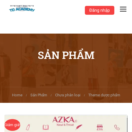
Đăng nhập
SẢN PHẨM
Home
Sản Phẩm
Chưa phân loại
Theme dược phẩm
Giảm giá!