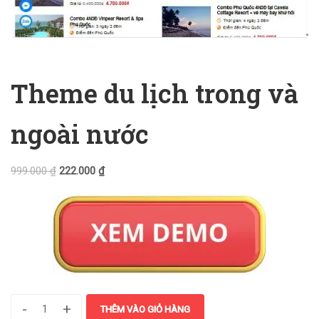
Theme du lịch trong và
ngoài nước
999.000
₫
222.000
₫
-
+
THÊM VÀO GIỎ HÀNG