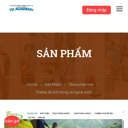
Đăng nhập
SẢN PHẨM
Home
Sản Phẩm
Chưa phân loại
Theme du lịch trong và ngoài nước
Giảm giá!