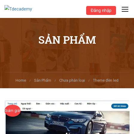
Đăng nhập
SẢN PHẨM
Home
Sản Phẩm
Chưa phân loại
Theme đèn led
Giảm giá!