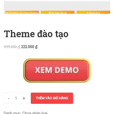
Theme đào tạo
999.000
₫
222.000
₫
-
+
THÊM VÀO GIỎ HÀNG
Danh mục:
Chưa phân loại