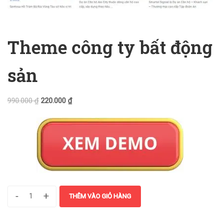
Theme công ty bất động
sản
990.000
₫
220.000
₫
-
+
THÊM VÀO GIỎ HÀNG