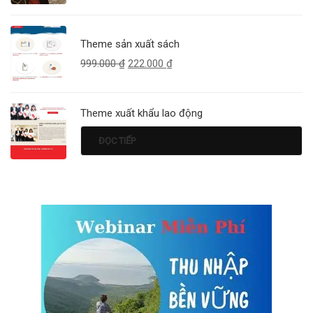
Theme sản xuất sách
999.000
₫
222.000
₫
Theme xuất khẩu lao động
ĐỌC TIẾP