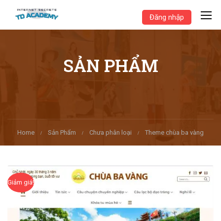
Đăng nhập
SẢN PHẨM
Home
Sản Phẩm
Chưa phân loại
Theme chùa ba vàng
Giảm giá!