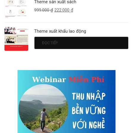
Theme sản xuất sách
999.000
₫
222.000
₫
Theme xuất khẩu lao động
ĐỌC TIẾP