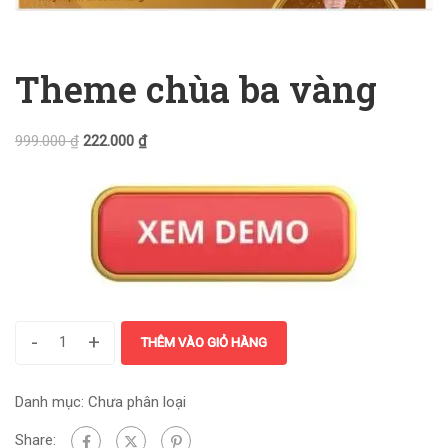
Theme chùa ba vàng
999.000
₫
222.000
₫
-
+
THÊM VÀO GIỎ HÀNG
Danh mục:
Chưa phân loại
Share: