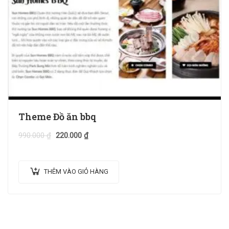
Theme Đồ ăn bbq
990.000
₫
220.000
₫
THÊM VÀO GIỎ HÀNG