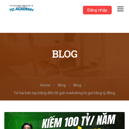
Đăng nhập
BLOG
Home
Blog
Blog
Từ hai bàn tay trắng đến lời giải marketing trị giá hàng tỷ đồng