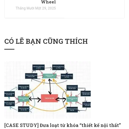
Wheel
Tháng Mười Một 29, 2025
CÓ LẼ BẠN CŨNG THÍCH
[CASE STUDY] Đưa loạt từ khóa “thiết kế nội thất”