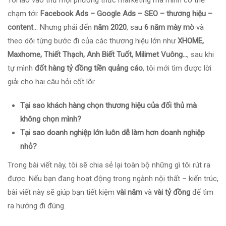
Tôi lao vào thử mọi phương thức marketing mà mình có thể
chạm tới:
Facebook Ads – Google Ads – SEO – thương hiệu –
content
… Nhưng phải đến
năm 2020
, sau
6 năm mày mò
và
theo dõi từng bước đi của các thương hiệu lớn như
XHOME,
Maxhome, Thiết Thạch, Anh Biết Tuốt, Milimet Vuông…
, sau khi
tự mình
đốt hàng tỷ đồng tiền quảng cáo
, tôi mới tìm được lời
giải cho hai câu hỏi cốt lõi:
Tại sao khách hàng chọn thương hiệu của đối thủ mà
không chọn mình?
Tại sao doanh nghiệp lớn luôn dễ làm hơn doanh nghiệp
nhỏ?
Trong bài viết này, tôi sẽ chia sẻ lại toàn bộ những gì tôi rút ra
được. Nếu bạn đang hoạt động trong ngành nội thất – kiến trúc,
bài viết này sẽ giúp bạn tiết kiệm
vài năm
và
vài tỷ đồng
để tìm
ra hướng đi đúng.