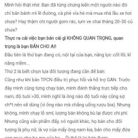
Mình hỏi thật nhé: Bạn đã từng chứng kiến một người nào đó
chỉ bán bánh mì lề đường, cà phê vỉa hè mà mua nhà lầu xe hơi
chưa? Hay thậm chí người gom rác, lụm ve chai tháng 20-30 củ
chưa?
Thực ra cái việc bạn bán cái gì KHÔNG QUAN TRỌNG, quan
trọng là bạn BÁN CHO AI!
Đầu tiên là thứ bạn đang có, nội tại của bạn, năng lực cốt lõi, kĩ
năng mềm….
Thứ 2 là biết chọn lựa đối tượng đang cần để bán.
Cũng như khi bán TPCN điều trị phục hồi và hỗ trợ GAN. Trước
đây mình cũng từng chạy bán, mình đánh thẳng trực tiếp cho
nam, độ tuôi >30, mình nghĩ là ông nào độ tuổi này cũng sợ
ch*t nên sẽ dùng (vì ông nào mà chẳng uống rượu bia). Nhưng
không, mình chạy lỗ sml, lượng bán không bù lại được chi phí.
Nhưng cũng sản phẩm đấy, có người khác, họ bán cho đối
tượng là phụ nữ, là vợ của mấy ông nam kia, bán cho mấy đứa
con mua cho ba mẹ của họ…. Ôi thế là lại bán được.